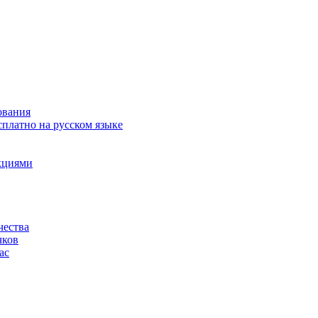
ования
сплатно на русском языке
акциями
чества
чков
ас