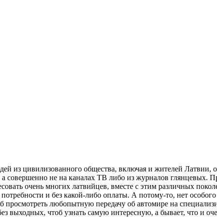
юдей из цивилизованного общества, включая и жителей Латвии, 
а совершенно не на каналах ТВ либо из журналов глянцевых. П
овать очень многих латвийцев, вместе с этим различных поколе
потребности и без какой-либо оплаты. А потому-то, нет особого
об просмотреть любопытную передачу об автомире на специализ
 без выходных, чтоб узнать самую интересную, а бывает, что и