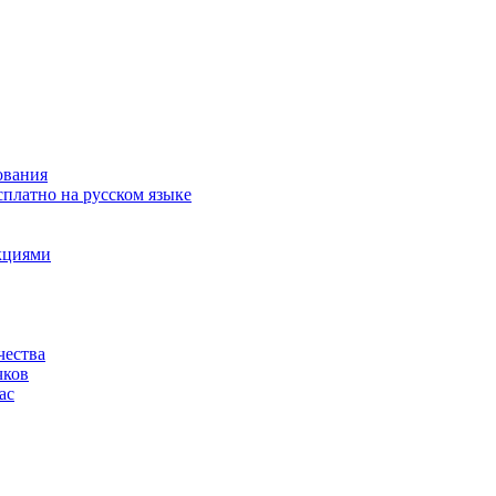
ования
сплатно на русском языке
акциями
чества
чков
ас