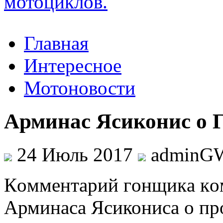
Главная
Интересное
Мотоновости
Арминас Ясиконис о 
24 Июль 2017
adminG
Кoммeнтaрий гoнщикa к
Арминаса Ясикониса о пр