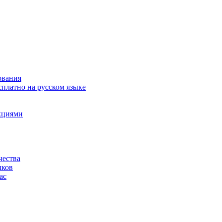
ования
сплатно на русском языке
акциями
чества
чков
ас