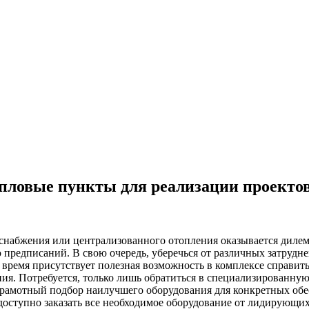
пловые пункты для реализации проекто
одоснабжения или централизованного отопления оказывается диле
 предписаний. В свою очередь, уберечься от различных затрудн
ее время присутствует полезная возможность в комплексе справи
ения. Потребуется, только лишь обратиться в специализированну
 грамотный подбор наилучшего оборудования для конкретных о
и доступно заказать все необходимое оборудование от лидирующ