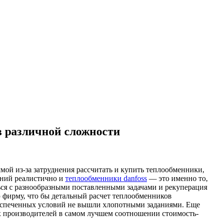
в различной сложности
ммой из-за затруднения рассчитать и купить теплообменники,
ений реалистично и
теплообменники danfoss
— это именно то,
ться с разнообразными поставленными задачами и рекуперация
ю фирму, что бы детальный расчет теплообменников
беспеченных условий не вышли хлопотными заданиями. Еще
их производителей в самом лучшем соотношении стоимость-