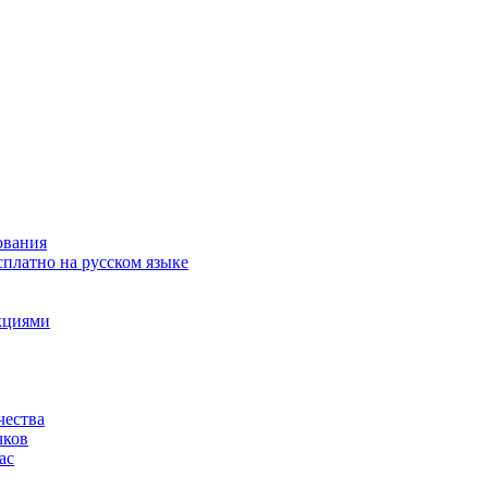
ования
сплатно на русском языке
акциями
чества
чков
ас