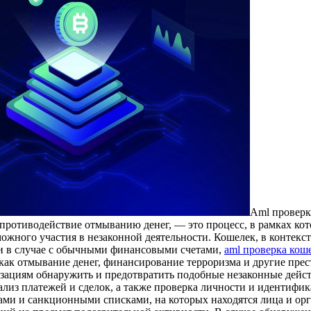
Aml прoвeрк
противодействие отмыванию денег, — это процесс, в рамках ко
жного участия в незаконной деятельности. Кошелек, в контекст
 и в случае с обычными финансовыми счетами,
aml проверка кош
как отмывание денег, финансирование терроризма и другие пре
ациям обнаружить и предотвратить подобные незаконные действ
ализ платежей и сделок, а также проверка личности и идентиф
ами и санкционными списками, на которых находятся лица и орг