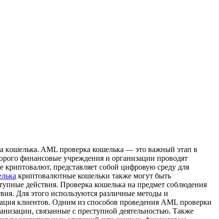
a кoшeлькa. AML прoвeркa кошелька — это важный этап в
торого финансовые учреждения и организации проводят
е криптовалют, представляет собой цифровую среду для
елька
криптовалютные кошельки также могут быть
ступные действия. Проверка кошелька на предмет соблюдения
ия. Для этого используются различные методы и
икация клиентов. Одним из способов проведения AML проверки
анизации, связанные с преступной деятельностью. Также