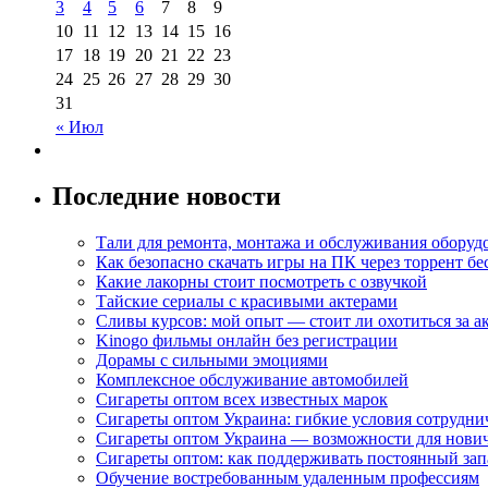
3
4
5
6
7
8
9
10
11
12
13
14
15
16
17
18
19
20
21
22
23
24
25
26
27
28
29
30
31
« Июл
Последние новости
Тали для ремонта, монтажа и обслуживания оборуд
Как безопасно скачать игры на ПК через торрент бе
Какие лакорны стоит посмотреть с озвучкой
Тайские сериалы с красивыми актерами
Сливы курсов: мой опыт — стоит ли охотиться за 
Kinogo фильмы онлайн без регистрации
Дорамы с сильными эмоциями
Комплексное обслуживание автомобилей
Сигареты оптом всех известных марок
Сигареты оптом Украина: гибкие условия сотрудни
Сигареты оптом Украина — возможности для нови
Сигареты оптом: как поддерживать постоянный зап
Обучение востребованным удаленным профессиям