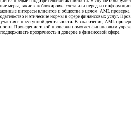
аций на предмет подозрительной активности. В случае обнаруж
ие меры, такие как блокировка счета или передача информации
законные интересы клиентов и общества в целом. AML проверка
одательство и этические нормы в сфере финансовых услуг. Пров
 участия в преступной деятельности. В заключение, AML провер
ности. Проведение такой проверки помогает финансовым учрежд
поддерживать прозрачность и доверие в финансовой сфере.