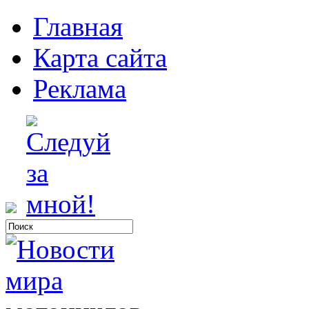
Главная
Карта сайта
Реклама