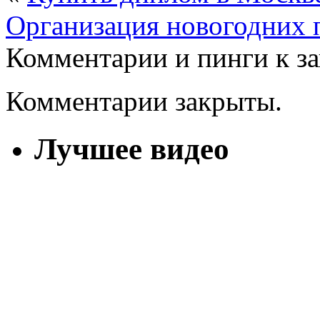
Организация новогодних 
Комментарии и пинги к з
Комментарии закрыты.
Лучшее видео