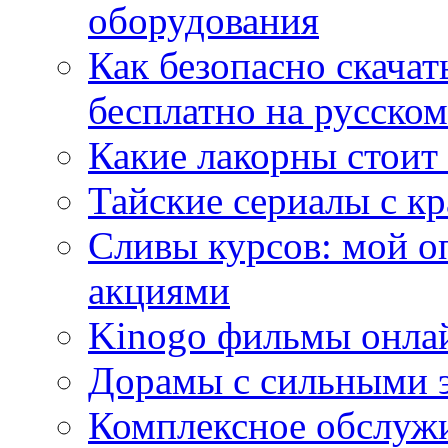
оборудования
Как безопасно скачат
бесплатно на русском
Какие лакорны стоит
Тайские сериалы с к
Сливы курсов: мой о
акциями
Kinogo фильмы онлай
Дорамы с сильными 
Комплексное обслуж