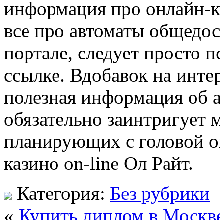
информация про онлайн-ка
все про автоматы общедос
портале, следует просто 
ссылке. Вдобавок на инте
полезная информация об а
обязательно заинтригует
планирующих с головой ок
казино on-line Ол Райт.
Категория:
Без рубрики
«
Купить диплом в Москве