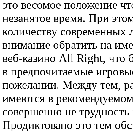
это весомое положение чт
незанятое время. При это
количеству современных 
внимание обратить на им
веб-казино All Right, что
в предпочитаемые игровы
пожелании. Между тем, ра
имеются в рекомендуемом
совершенно не трудность
Продиктовано это тем обс