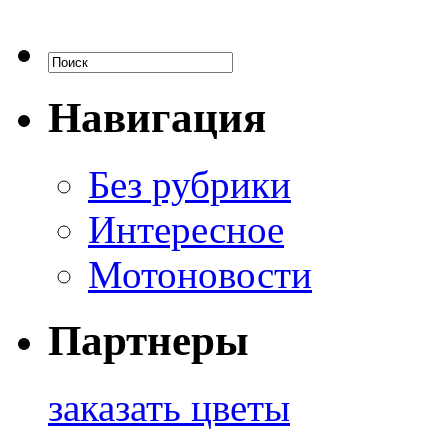
Навигация
Без рубрики
Интересное
Мотоновости
Партнеры
заказать цветы