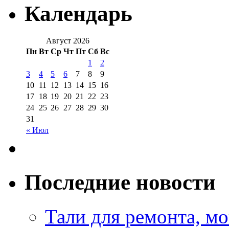
Календарь
Август 2026
Пн
Вт
Ср
Чт
Пт
Сб
Вс
1
2
3
4
5
6
7
8
9
10
11
12
13
14
15
16
17
18
19
20
21
22
23
24
25
26
27
28
29
30
31
« Июл
Последние новости
Тали для ремонта, м