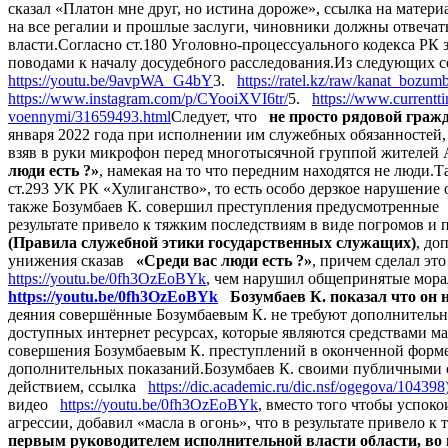
сказал «Платон мне друг, но истина дороже», ссылка на мате
на все регалии и прошлые заслуги, чиновники должны отвечать 
власти.Согласно ст.180 Уголовно-процессуального кодекса РК
поводами к началу досудебного расследования.Из следующих с
https://youtu.be/9avpWA_G4bY
3.
https://ratel.kz/raw/kanat_bozu
https://www.instagram.com/p/CYooiXVI6tr/
5.
https://www.currentti
voennymi/31659493.html
Следует, что
не просто рядовой граж
января 2022 года при исполнении им служебных обязанностей,
взяв в руки микрофон перед многотысячной группой жителей 
люди есть ?»
, намекая на то что передним находятся не люди.
ст.293 УК РК «Хулиганство», то есть особо дерзкое нарушени
также Бозумбаев К. совершил преступления предусмотренные 
результате привело к тяжким последствиям в виде погромов и
(Правила служебной этики государственных служащих)
, до
унижения сказав
«Среди вас люди есть ?»
, причем сделал эт
https://youtu.be/0fh3OzEoBYk
, чем нарушил общепринятые морал
https://youtu.be/0fh3OzEoBYk
Бозумбаев К. показал что он н
деяния совершённые Бозумбаевым К. не требуют дополнительны
доступных интернет ресурсах, которые являются средствами м
совершения Бозумбаевым К. преступлений в оконченной форме, 
дополнительных показаний.Бозумбаев К. своими публичным
действием, ссылка
https://dic.academic.ru/dic.nsf/ogegova/104398
видео
https://youtu.be/0fh3OzEoBYk
, вместо того чтобы успок
агрессии, добавил «масла в огонь», что в результате привело 
первым руководителем исполнительной власти области, во