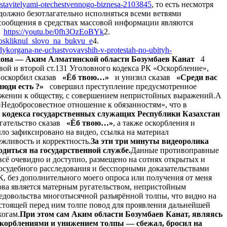
edstavitelyami-otechestvennogo-biznesa-2103845
, то есть несмотря
 должно безотлагательно исполняться всеми ветвями
 сообщения в средствах массовой информации являются
.
https://youtu.be/0fh3OzEoBYk
2.
_voskliknul_slovo_na_bukvu_e
4.
taldykorgana-ne-uchastvovavshih-v-protestah-no-ubityh-
Закона — Аким Алматинской области Бозумбаев Канат
4
ой и второй ст.131 Уголовного кодекса РК «Оскорбление»,
, оскорбил сказав
«Ёб твою…»
и унизил сказав
«Среди вас
люди есть ?»
совершил преступление предусмотренное
важении к обществу, с совершением непристойных выражений.А
Недобросовестное отношение к обязанностям», что в
о кодекса государственных служащих Республики Казахстан
угательство сказав
«Ёб твою…»
, а также оскорбления и
ыло зафиксировано на видео, ссылка на материал
жливость и корректность.
За эти три минуты видеоролика
одиться на государственной службе.
Данные противоправные
сё очевидно и доступно, размещено на сотнях открытых и
осудебного расследования и бесспорными доказательствами
К, без дополнительного моего опроса или получения от меня
ова является матерным ругательством, непристойным
недовольства многотысячной разъярённой толпы, что видно на
 стоящей перед ним толпе повод для проявления дальнейшей
жогам.
При этом сам Аким области Бозумбаев Канат, являясь
скорблениями и унижением толпы — сбежал, бросил на