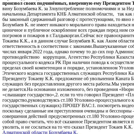
произвол своих подчинённых, вверенную ему Президентом Т
вину Бозумбаева К. за Злоупотребление полномочиями и за Не
начальника Департамента КНБ Алматинской области, так как их
бы законный сдержанный разговор с протестующими, то явно н
Бозумбаев К. не имеет никакого морального права находиться н
циничное и публичное оскорбление всех граждан перед ним соб
погромов и пожаров в г.Талдыкорган.Сейчас все правоохранит
Токаева К.К., а в данном случае Бозумбаев К. как Аким област
ответственность в соответствии с законами.Вышеуказанные соб
числах января 2022 года, однако почему то до сих пор Админи
противодействию коррупции, Агентство Республики Казахстан
процессуального кодекса РК При наличии повода к осуществлен
пределах своей компетенции и порядке, установленном Уголов
Этического кодекса государственных служащих Республики К
Президенту Токаеву К.К. предложение об увольнении Каната Б
служащих без предоставления другого места работы.Мы уверен
не делается.На основании изложенного, без проведения «Нюрн
«слышащее государство»,2. если то что говорил Президент «П
государство,руководствуясь ст.180 Уголовно-процессуального
государственных служащих) ПРОШУ ВАС:1. посмотреть видеорол
поскольку сделанные им преступления очевидны и бесспорны —
совершения действий предусмотренных ст.180 Уголовно-процес
собой право считать, что всё сказанное Президентом является 
уволить, и не сослаться на то что сказал Президент Токаев К.К
Алматинской области Бозумбаева К.