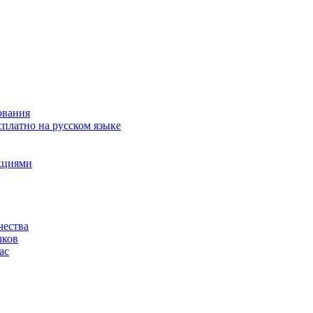
ования
сплатно на русском языке
акциями
чества
чков
ас