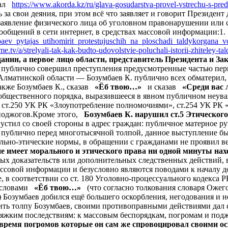
риал
https://www.akorda.kz/ru/glava-gosudarstva-provel-vstrechu-s-pr
за свои деяния, при этом всё что заявляет и говорит Президент
 заявление физического лица об уголовном правонарушении или
ообщений в сети интернет, в средствах массовой информации:1
mbaev_pytajas_utihomirit_protestujuschih_na_ploschadi_taldykorgana
me.tv/a/strelyali-tak-kak-budto-udovolstvie-poluchali-istorii-zhiteley-
данин, а первое лицо области, представитель Президента и 
 публично совершил преступления предусмотренные частью перв
Алматинской области — Бозумбаев К. публично всех обматерил
Также Бозумбаев К., сказав
«Ёб твою…»
и сказав
«Среди вас 
е общественного порядка, выразившееся в явном публичном неу
ст.250 УК РК «Злоупотребление полномочиями», ст.254 УК РК «
 поджогов.Кроме этого,
Бозумбаев К. нарушил ст.5 Этическог
пустил со своей стороны в адрес граждан: публичное матерное р
о публично перед многотысячной толпой, данное выступление б
ьно-этические нормы, в обращении с гражданами не проявил ве
е имеет морального и этического права ни одной минуты нах
х доказательств или дополнительных следственных действий, в
ассовой информации и безусловно являются поводами к началу д
в соответствии со ст. 180 Уголовно-процессуального кодекса Р
и словами
«Ёб твою…»
(что согласно толкования словаря Ожег
) Бозумбаев добился ещё большего оскорбления, негодования и 
оить толпу Бозумбаев, своими противоправными действиями дал
к тяжким последствиям: к массовым беспорядкам, погромам и под
 время погромов которые он сам же спровоцировал своими о