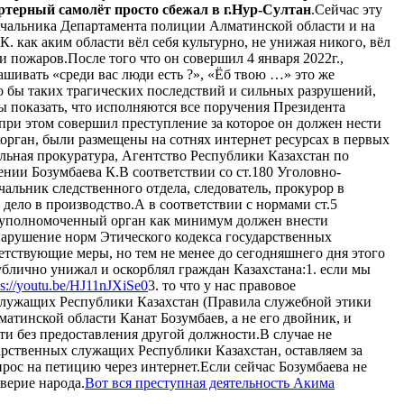
ртерный самолёт просто сбежал в г.Нур-Султан
.Сейчас эту
начальника Департамента полиции Алматинской области и на
 как аким области вёл себя культурно, не унижая никого, вёл
 пожаров.После того что он совершил 4 января 2022г.,
ашивать «среди вас люди есть ?», «Ёб твою …» это же
ло бы таких трагических последствий и сильных разрушений,
 показать, что исполняются все поручения Президента
 при этом совершил преступление за которое он должен нести
орган, были размещены на сотнях интернет ресурсах в первых
альная прокуратура, Агентство Республики Казахстан по
ии Бозумбаева К.В соответствии со ст.180 Уголовно-
альник следственного отдела, следователь, прокурор в
ело в производство.А в соответствии с нормами ст.5
) уполномоченный орган как минимум должен внести
нарушение норм Этического кодекса государственных
тствующие меры, но тем не менее до сегодняшнего дня этого
ублично унижал и оскорблял граждан Казахстана:1. если мы
ps://youtu.be/HJ11nJXiSe0
3. то что у нас правовое
х служащих Республики Казахстан (Правила служебной этики
тинской области Канат Бозумбаев, а не его двойник, и
и без предоставления другой должности.В случае не
арственных служащих Республики Казахстан, оставляем за
прос на петицию через интернет.Если сейчас Бозумбаева не
оверие народа.
Вот вся преступная деятельность Акима