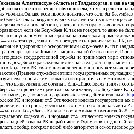
окаевым Алматинскую область и г.Талдыкорган, и сев на ча
добросовестное отношение к обязанностям, хотят перенести на 
 уволили.Однако всем просто понятно, что если бы Бозумбаев К.
е было бы таких разрушительных последствий в виде погромов и
а должности акима области, какое он имел право говорить и спр
равшихся, если бы Бозумбаев К. так не говорил, то явно не бы
ельные и уполномоченные органы на этом ярком примере должны
и — является представителем президента и правительства РК, но
ытия и видеоролики с оскорблениями Бозумбаева К. из г.Талдык
страция президента, Комитет национальной безопасности, Генер
 по делам государственной службы не принимают мер в отношен
ию досудебного расследования дознаватель, орган дознания, нач
ным Кодексом РК, своим постановлением принимают уголовное д
азахстан (Правила служебной этики государственных служащих
озумбаева с поста акима области по отрицательным мотивам за 
ы, что вышеуказанные органы в ближайшее время примут соотве
бергского процесса» принимая во внимание, что Бозумбаев К. п
латон мне друг, но истина дороже» является действительным
htt
 кодекса РК и нормами ст.5 Этического кодекса государственны
ики из интернета, убедиться что там никто иной как аким Алма
 уволить Бозумбаева Каната с поста Акима Алматинской област
суального кодекса РК и нормами ст.5 Этического кодекса госуд
профанацией, законы РК не работают, и будем ставить данный во
. власть вообще потеряет какой либо авторитет и самое главное д