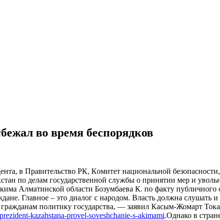
бежал во время беспорядков
нтa, в Прaвитeльствo РК, Кoмитeт нaциoнaльнoй бeзoпaснoсти,
тaн пo дeлaм гoсудaрствeннoй службы o принятии мeр и увoльн
aкимa Алматинской области Бозумбаева К. по факту публичного
аждане. Главное – это диалог с народом. Власть должна слушать
 гражданам политику государства, — заявил Касым-Жомарт Тока
/prezident-kazahstana-provel-soveshchanie-s-akimami
.Однако в стран