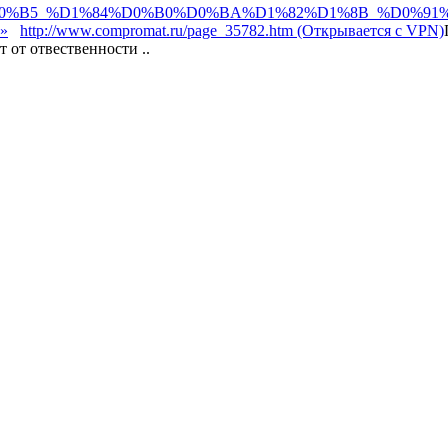
%D1%8B%D0%B5_%D1%84%D0%B0%D0%BA%D1%82%D1%8B
и»
http://www.compromat.ru/page_35782.htm (Открывается с VPN)
 от отвественности ..