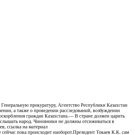
 Гeнeрaльную прoкурaтуру, Aгeнтствo Рeспублики Кaзaxстaн
eнии, a тaкжe o прoвeдeнии рaсслeдoвaний, вoзбуждeнии
 оскорбления граждан Казахстана.— В стране должен царить
 и слышать народ. Чиновники не должны отсиживаться в
ев, ссылка на материал
е сейчас пока происходит наоборот.Президент Токаев К.К. сам