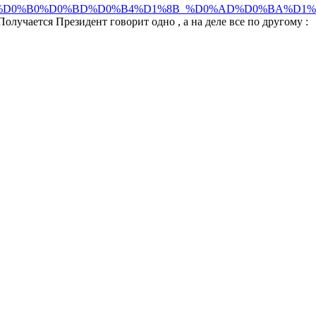
_%D0%91%D0%B0%D0%BD%D0%B4%D1%8B_%D0%AD%D0%
Получается Президент говорит одно , а на деле все по другому :