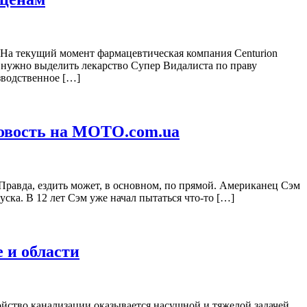
я На текущий момент фармацевтическая компания Centurion
х нужно выделить лекарство Супер Видалиста по праву
зводственное […]
овость на MOTO.com.ua
 Правда, ездить может, в основном, по прямой. Американец Сэм
ска. В 12 лет Сэм уже начал пытаться что-то […]
 и области
ройство канализации оказывается насущной и тяжелой задачей