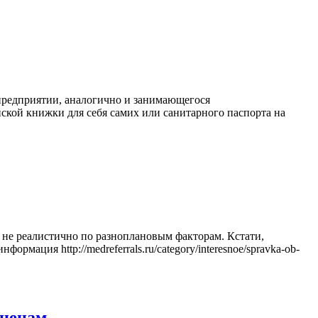
 предприятии, аналогично и занимающегося
нской книжки для себя самих или санитарного паспорта на
 не реалистично по разноплановым факторам. Кстати,
рмация http://medreferrals.ru/category/interesnoe/spravka-ob-
 ценам