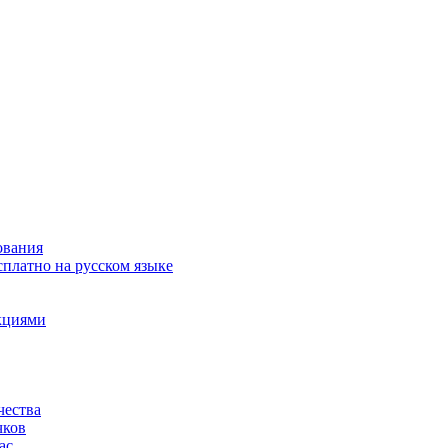
ования
сплатно на русском языке
акциями
чества
чков
ас