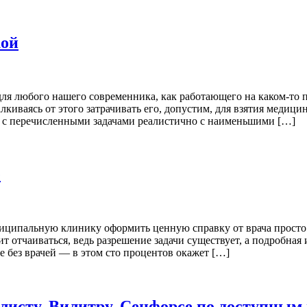
кой
 для любого нашего современника, как работающего на каком-то
киваясь от этого затрачивать его, допустим, для взятия медици
я с перечисленными задачами реалистично с наименьшими […]
е
униципальную клинику оформить ценную справку от врача просто
отчаиваться, ведь разрешение задачи существует, а подробная инфо
кве без врачей — в этом сто процентов окажет […]
листу, Вилитру, Сенфорсе по доступным