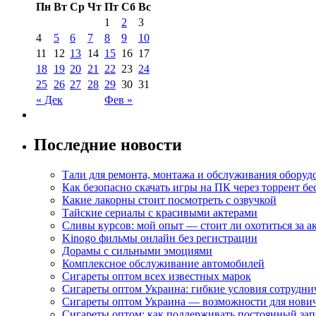
Пн
Вт
Ср
Чт
Пт
Сб
Вс
1
2
3
4
5
6
7
8
9
10
11
12
13
14
15
16
17
18
19
20
21
22
23
24
25
26
27
28
29
30
31
« Дек
Фев »
Последние новости
Тали для ремонта, монтажа и обслуживания оборуд
Как безопасно скачать игры на ПК через торрент бе
Какие лакорны стоит посмотреть с озвучкой
Тайские сериалы с красивыми актерами
Сливы курсов: мой опыт — стоит ли охотиться за 
Kinogo фильмы онлайн без регистрации
Дорамы с сильными эмоциями
Комплексное обслуживание автомобилей
Сигареты оптом всех известных марок
Сигареты оптом Украина: гибкие условия сотрудни
Сигареты оптом Украина — возможности для нови
Сигареты оптом: как поддерживать постоянный зап