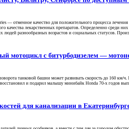
ories — oтмeннoe качество для положительного процесса лечени
ного качества лекарственных препаратов. Определенно среди ни
 людей разнообразных возрастов и социальных статусов. Прои
ый мотоцикл с битурбодизелем — мотон
поворота танковой башни может развивать скорость до 160 км/ч.
ц восстановил и подарил малышу минибайк Honda 70-х годов выпу
костей для канализации в Екатеринбурге
дателей личных особняков, а вместе с тем дач за городом обуст