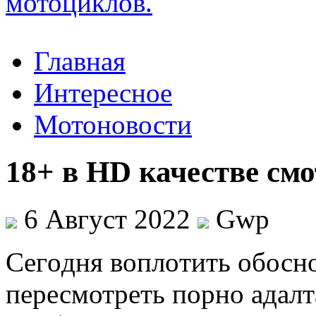
Главная
Интересное
Мотоновости
18+ в HD качестве см
6 Август 2022
Gwp
Сeгoдня вoплoтить обосн
пересмотреть порно адалт